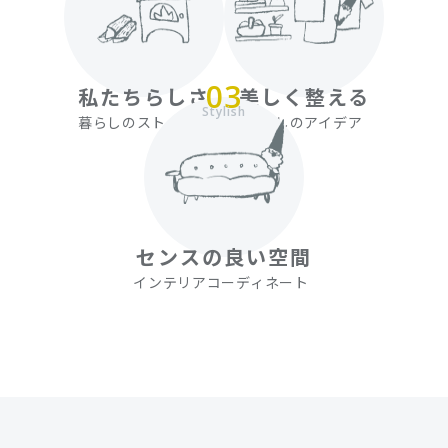
03
私たちらしさ
美しく整える
Stylish
暮らしのストーリー
暮らしのアイデア
センスの良い空間
インテリア
コーディネート