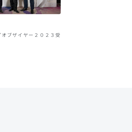
プオブザイヤー２０２３受
ル