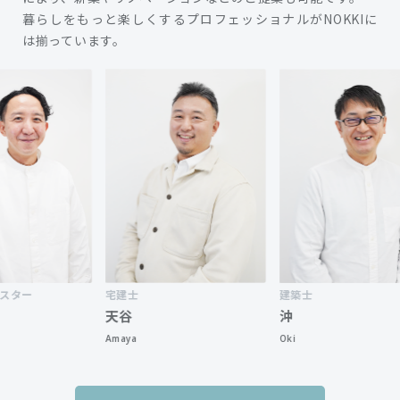
暮らしをもっと楽しくするプロフェッショナルがNOKKIに
は揃っています。
ター
宅建士
建築士
天谷
沖
Amaya
Oki