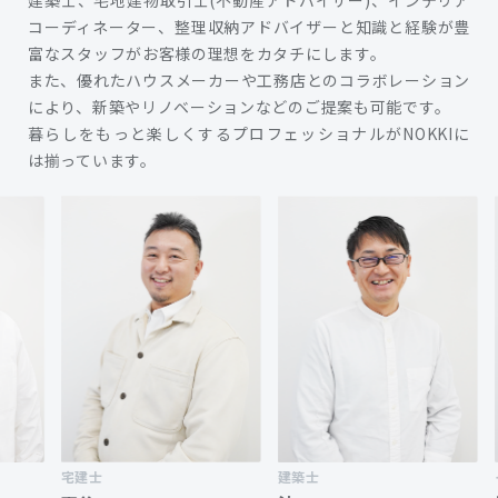
建築士、宅地建物取引士(不動産アドバイザー)、インテリア
コーディネーター、整理収納アドバイザーと知識と経験が豊
富なスタッフがお客様の理想をカタチにします。
また、優れたハウスメーカーや工務店とのコラボレーション
により、新築やリノベーションなどのご提案も可能です。
暮らしをもっと楽しくするプロフェッショナルがNOKKIに
は揃っています。
宅建士
建築士
イン