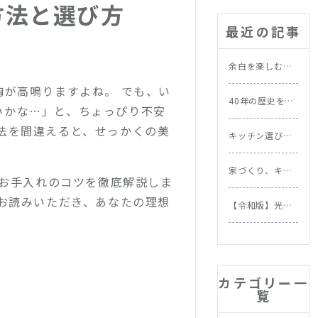
方法と選び方
最近の記事
余白を楽しむ北
欧の暮らし｜忙
胸が高鳴りますよね。 でも、い
しい毎日にこそ
40年の歴史を持
取り入れたい習
いかな…」と、ちょっぴり不安
つ実家を北欧ス
慣
タイルにリノベ
法を間違えると、せっかくの美
キッチン選びで
ーション｜施工
失敗しない！素
事例
材別お手入れ方
家づくり、キッ
法と選び方
、お手入れのコツを徹底解説しま
チンから始めよ
う。NOKKIが提
でお読みいただき、あなたの理想
【令和版】光熱
案する理想の家
費をムダなく節
づくりの順番
約！今日からで
きる住まいの省
エネテク＆食洗
機の節約効果を
カテゴリー一
徹底比較
覧