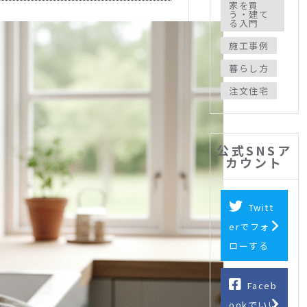
家を買
う・建て
る入門
施工事例
暮らし方
注文住宅
公式SNSア
カウント
Twitt
erでフォ
ローする
Faceb
ookでいい