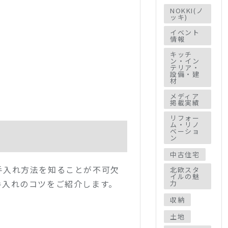
NOKKI(ノ
ッキ)
イベント
情報
キッチ
ン・イン
テリア・
設備・建
材
メディア
掲載実績
リフォー
ム・リノ
ベーショ
ン
中古住宅
手入れ方法を知ることが不可欠
北欧スタ
イルの魅
手入れのコツをご紹介します。
力
収納
土地