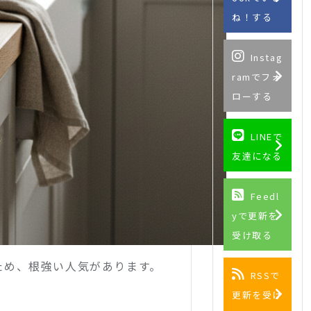
ね！する
Instag
ramでフォ
ローする
LINEで
友達になる
Feedl
yで更新を
受け取る
ため、根強い人気があります。
RSSで
更新を受け