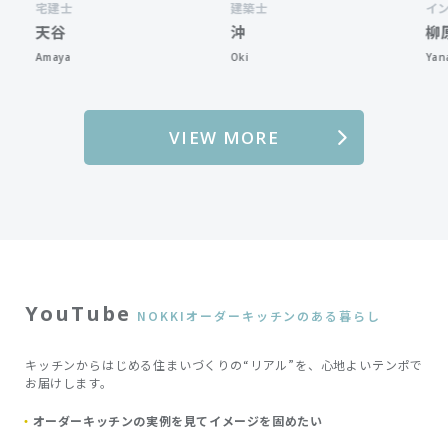
宅建士
建築士
インテリア
天谷
沖
柳原
maya
Oki
Yanagihara
VIEW MORE
YouTube
NOKKIオーダーキッチンのある暮らし
キッチンからはじめる住まいづくりの“リアル”を、心地よいテンポで
お届けします。
オーダーキッチンの実例を見てイメージを固めたい