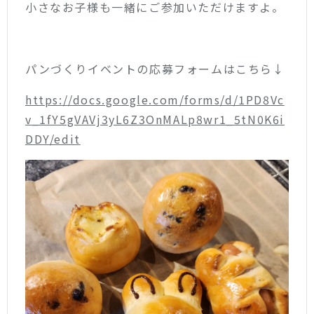
小さなお子様も一緒にご参加いただけますよ。
パンづくりイベントの応募フォームはこちら↓
https://docs.google.com/forms/d/1PD8Vc
v_1fY5gVAVj3yL6Z3OnMALp8wr1_5tN0K6i
DDY/edit