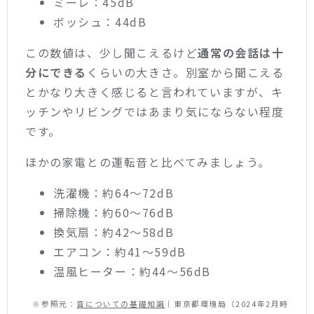
ミーレ：45dB
ボッシュ：44dB
この数値は、少し聞こえるけど
通常の会話は十
分にできる
くらいの大きさ。別室から聞こえる
とかなり大きく感じると言われていますが、キ
ッチンやリビングではあまり気にならない程度
です。
ほかの家電との運転音と比べてみましょう。
洗濯機：約64～72dB
掃除機：約60～76dB
換気扇：約42～58dB
エアコン：約41～59dB
温風ヒーター：約44～56dB
※参照元：
音についての基礎知識
｜東京都環境局（2024年2月時