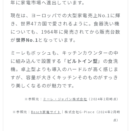
年に家電市場へ進出しています。
現在は、ヨーロッパでの大型家電売上No.1に輝
き、世界47カ国で愛されるように。
食器洗い機
についても、1964年に発売されてから販売台数
が
世界No.1
となっています。
ミーレもボッシュも、キッチンカウンターの中
に組み込んで設置する「
ビルトイン型
」の食洗
機。卓上型よりも導入のハードルが高く感じま
すが、容量が大きくキッチンそのものがすっき
り美しくなるのが魅力です。
※参照元：
ミーレ・ジャパン株式会社
（2024年2月時点）
※参照元：
Bosch家電サイト
｜株式会社G-Place（2024年2月時
点）