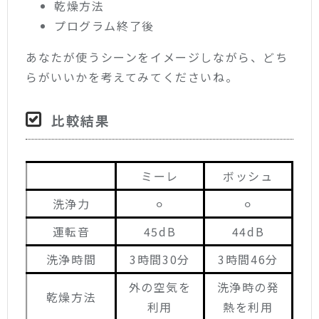
乾燥方法
プログラム終了後
あなたが使うシーンをイメージしながら、どち
らがいいかを考えてみてくださいね。
比較結果
ミーレ
ボッシュ
洗浄力
⚪︎
⚪︎
運転音
45dB
44dB
洗浄時間
3時間30分
3時間46分
外の空気を
洗浄時の発
乾燥方法
利用
熱を利用