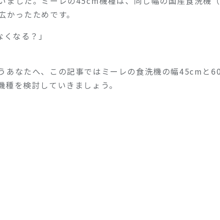
いました。ミーレの45cm機種は、同じ幅の国産食洗機
広かったためです。
なくなる？」
」
あなたへ、この記事ではミーレの食洗機の幅45cmと60
機種を検討していきましょう。