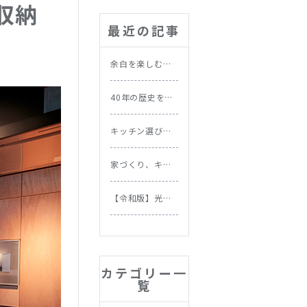
収納
最近の記事
余白を楽しむ北
欧の暮らし｜忙
しい毎日にこそ
40年の歴史を持
取り入れたい習
つ実家を北欧ス
慣
タイルにリノベ
キッチン選びで
ーション｜施工
失敗しない！素
事例
材別お手入れ方
家づくり、キッ
法と選び方
チンから始めよ
う。NOKKIが提
【令和版】光熱
案する理想の家
費をムダなく節
づくりの順番
約！今日からで
きる住まいの省
エネテク＆食洗
機の節約効果を
カテゴリー一
徹底比較
覧