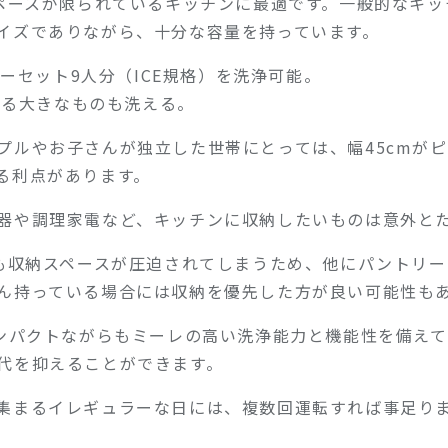
スペースが限られているキッチンに最適です。一般的なキッ
イズでありながら、十分な容量を持っています。
ーセット9人分（ICE規格）を洗浄可能。
ある大きなものも洗える。
プルやお子さんが独立した世帯にとっては、幅45cmが
る利点があります。
器や調理家電など、キッチンに収納したいものは意外と
ても収納スペースが圧迫されてしまうため、他にパントリ
ん持っている場合には収納を優先した方が良い可能性も
コンパクトながらもミーレの高い洗浄能力と機能性を備え
代を抑えることができます。
集まるイレギュラーな日には、複数回運転すれば事足り