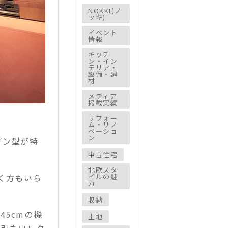
NOKKI(ノ
ッキ)
イベント
情報
キッチ
ン・イン
テリア・
設備・建
材
メディア
掲載実績
リフォー
ム・リノ
ベーショ
ン
プン型が特
中古住宅
北欧スタ
く方もいら
イルの魅
力
収納
45cmの機
土地