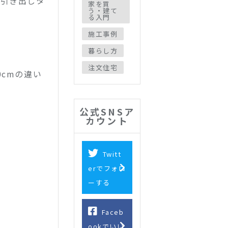
（引き出しタ
家を買
う・建て
る入門
施工事例
暮らし方
注文住宅
cmの違い
公式SNSア
カウント
Twitt
erでフォロ
ーする
Faceb
ookでいい