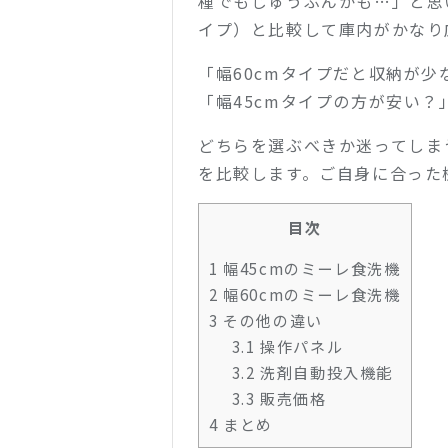
種でもじゅうぶんかも…」と思
イプ）と比較して庫内がかなり
「幅60cmタイプだと収納が少
「幅45cmタイプの方が安い？
どちらを選ぶべきか迷ってしまう
を比較します。ご自身に合った
目次
1
幅45cmのミーレ食洗機
2
幅60cmのミーレ食洗機
3
その他の違い
3.1
操作パネル
3.2
洗剤自動投入機能
3.3
販売価格
4
まとめ