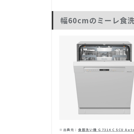
幅60cmのミーレ食
※出典元：
食器洗い機 G 7314 C SCU Aut