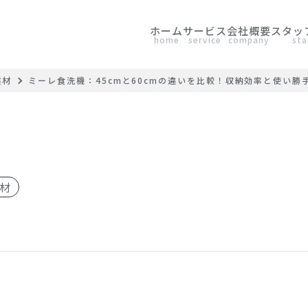
ホーム
サービス
会社概要
スタッ
home
service
company
sta
建材
ミーレ食洗機：45cmと60cmの違いを比較！収納効率と使い勝
材