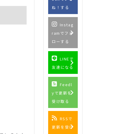
ね！する
Instag
ramでフォ
ローする
LINEで
友達になる
Feedl
yで更新を
受け取る
RSSで
更新を受け