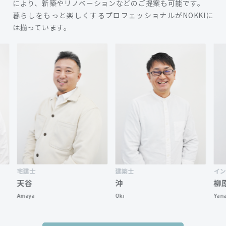
により、新築やリノベーションなどのご提案も可能です。
暮らしをもっと楽しくするプロフェッショナルがNOKKIに
は揃っています。
宅建士
建築士
インテリ
天谷
沖
柳原
Amaya
Oki
Yanagihar