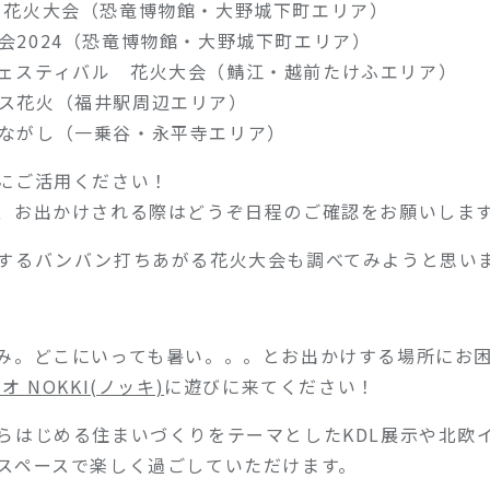
り 花火大会（恐竜博物館・大野城下町エリア）
大会2024（恐竜博物館・大野城下町エリア）
フェスティバル 花火大会（鯖江・越前たけふエリア）
クス花火（福井駅周辺エリア）
籠ながし（一乗谷・永平寺エリア）
にご活用ください！
、お出かけされる際はどうぞ日程のご確認をお願いしま
するバンバン打ちあがる花火大会も調べてみようと思い
み。どこにいっても暑い。。。とお出かけする場所にお
 NOKKI(ノッキ)
に遊びに来てください！
らはじめる住まいづくりをテーマとしたKDL展示や北欧
スペースで楽しく過ごしていただけます。