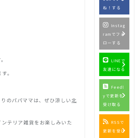
ね！する
Instag
ramでフォ
ローする
す。
LINEで
友達になる
ます。
Feedl
yで更新を
困りのパパママは、ぜひ涼しい
北
受け取る
インテリア雑貨をお楽しみいた
RSSで
更新を受け