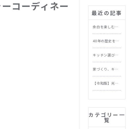
ラーコーディネー
最近の記事
余白を楽しむ北
欧の暮らし｜忙
しい毎日にこそ
40年の歴史を持
取り入れたい習
つ実家を北欧ス
慣
タイルにリノベ
キッチン選びで
ーション｜施工
失敗しない！素
事例
材別お手入れ方
家づくり、キッ
法と選び方
チンから始めよ
う。NOKKIが提
【令和版】光熱
案する理想の家
費をムダなく節
づくりの順番
約！今日からで
きる住まいの省
エネテク＆食洗
機の節約効果を
カテゴリー一
徹底比較
覧