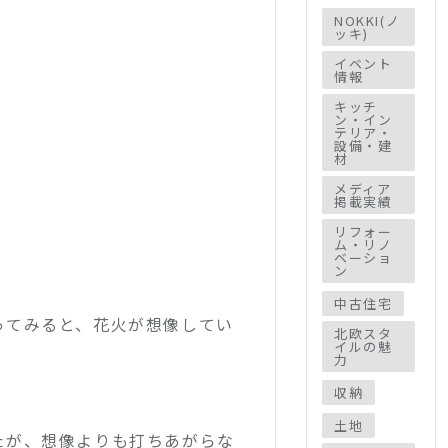
NOKKI(ノ
ッキ)
イベント
情報
キッチ
ン・イン
テリア・
設備・建
材
メディア
掲載実績
リフォー
ム・リノ
ベーショ
ン
中古住宅
ってみると、花火が想像してい
北欧スタ
イルの魅
力
収納
土地
たが、想像よりも打ちあがらな