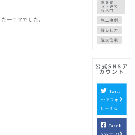
家を買
う・建て
る入門
った一コマでした。
施工事例
暮らし方
注文住宅
公式SNSア
カウント
Twitt
erでフォ
ローする
Faceb
ookでいい