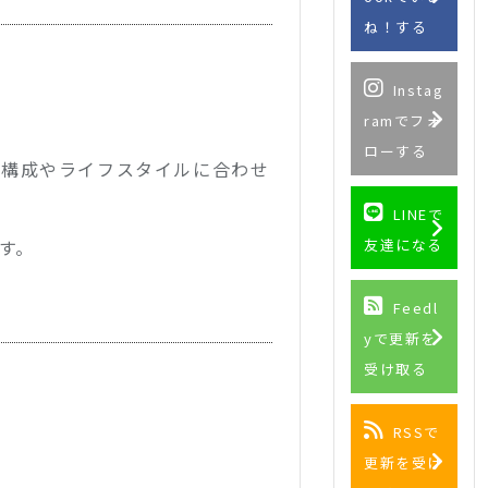
ね！する
Instag
ramでフォ
ローする
族構成やライフスタイルに合わせ
LINEで
す。
友達になる
Feedl
yで更新を
受け取る
RSSで
更新を受け