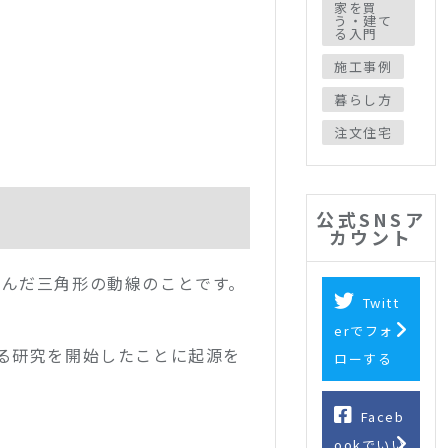
家を買
う・建て
る入門
施工事例
暮らし方
注文住宅
公式SNSア
カウント
結んだ三角形の動線のことです。
Twitt
erでフォ
する研究を開始したことに起源を
ローする
Faceb
ookでいい