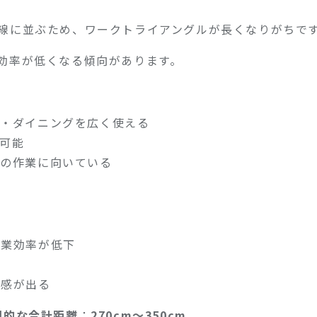
徴
線に並ぶため、ワークトライアングルが長くなりがちで
効率が低くなる傾向があります。
グ・ダイニングを広く使える
可能
での作業に向いている
る
作業効率が低下
き
立感が出る
想的な合計距離
：
270cm〜350cm