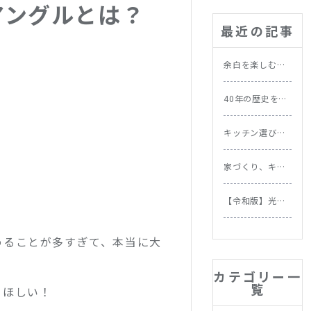
アングルとは？
最近の記事
余白を楽しむ北
欧の暮らし｜忙
しい毎日にこそ
40年の歴史を持
取り入れたい習
つ実家を北欧ス
慣
タイルにリノベ
キッチン選びで
ーション｜施工
失敗しない！素
事例
材別お手入れ方
家づくり、キッ
法と選び方
チンから始めよ
う。NOKKIが提
【令和版】光熱
案する理想の家
費をムダなく節
づくりの順番
約！今日からで
きる住まいの省
めることが多すぎて、本当に大
エネテク＆食洗
機の節約効果を
カテゴリー一
徹底比較
覧
てほしい！