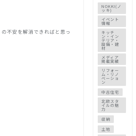
NOKKI(ノ
ッキ)
イベント
情報
りの不安を解消できればと思っ
キッチ
ン・イン
テリア・
設備・建
材
メディア
掲載実績
リフォー
ム・リノ
ベーショ
ン
中古住宅
北欧スタ
イルの魅
力
収納
土地