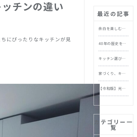
キッチンの違い
最近の記事
余白を楽しむ北
欧の暮らし｜忙
たちにぴったりなキッチンが見
しい毎日にこそ
40年の歴史を持
取り入れたい習
つ実家を北欧ス
慣
タイルにリノベ
キッチン選びで
ーション｜施工
。
失敗しない！素
事例
材別お手入れ方
家づくり、キッ
法と選び方
チンから始めよ
う。NOKKIが提
【令和版】光熱
案する理想の家
費をムダなく節
づくりの順番
約！今日からで
きる住まいの省
エネテク＆食洗
機の節約効果を
カテゴリー一
徹底比較
覧