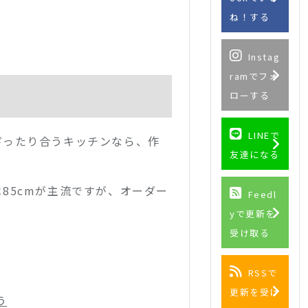
ね！する
Instag
ramでフォ
ローする
LINEで
ぴったり合うキッチンなら、作
友達になる
85cmが主流ですが、オーダー
Feedl
yで更新を
受け取る
RSSで
更新を受け
う