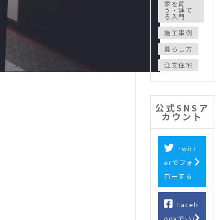
家を買
う・建て
る入門
施工事例
暮らし方
注文住宅
公式SNSア
カウント
Twitt
erでフォ
ローする
Faceb
ookでいい