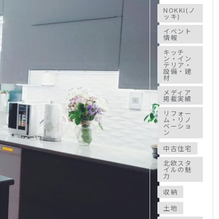
NOKKI(ノ
ッキ)
イベント
情報
キッチ
ン・イン
テリア・
設備・建
材
メディア
掲載実績
リフォー
ム・リノ
ベーショ
ン
中古住宅
北欧スタ
イルの魅
力
収納
土地