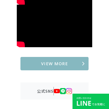
VIEW MORE
公式SNS