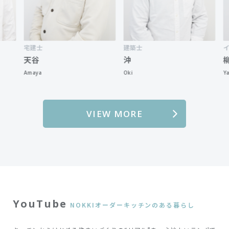
宅建士
建築士
インテリア
天谷
沖
柳原
Amaya
Oki
Yanagihar
VIEW MORE
YouTube
NOKKIオーダーキッチンのある暮らし