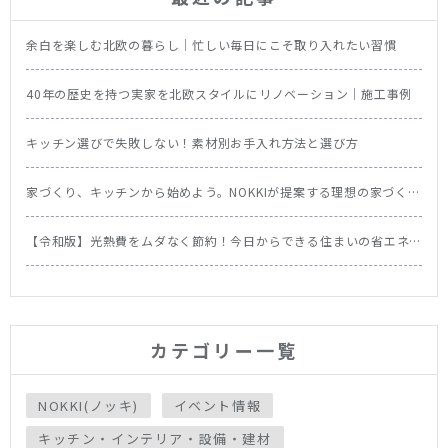
余白を楽しむ北欧の暮らし｜忙しい毎日にこそ取り入れたい習慣
40年の歴史を持つ実家を北欧スタイルにリノベーション｜施工事例
キッチン選びで失敗しない！素材別お手入れ方法と選び方
家づくり、キッチンから始めよう。NOKKIが提案する理想の家づくり
の順番
【令和版】光熱費をムダなく節約！今日からできる住まいの省エネ
テク＆食洗機の節約効果を徹底比較
カテゴリー一覧
NOKKI(ノッキ)
イベント情報
キッチン・インテリア・設備・建材