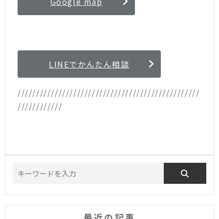
Google map
LINEでかんたん相談
/////////////////////////////////////////////////
////////////
最近の記事