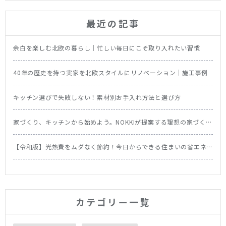
最近の記事
余白を楽しむ北欧の暮らし｜忙しい毎日にこそ取り入れたい習慣
40年の歴史を持つ実家を北欧スタイルにリノベーション｜施工事例
キッチン選びで失敗しない！素材別お手入れ方法と選び方
家づくり、キッチンから始めよう。NOKKIが提案する理想の家づくり
の順番
【令和版】光熱費をムダなく節約！今日からできる住まいの省エネ
テク＆食洗機の節約効果を徹底比較
カテゴリー一覧