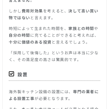
しかし
費用対効果
を考えると、
決して高い買い
物ではない
と言えます。
時短によって生まれた時間を、
家族との時間
や
自分の時間
に充てることができると考えれば、
十分に価値のある投資
と言えるでしょう。
「採用して後悔した」というお声は本当に少な
く、その満足度の高さは驚異的です。
設置
海外製キッチン設備の設置には、
専門の業者に
よる設置工事
が必要となります。
また、
キッチンのリフォーム
が必要となる場合