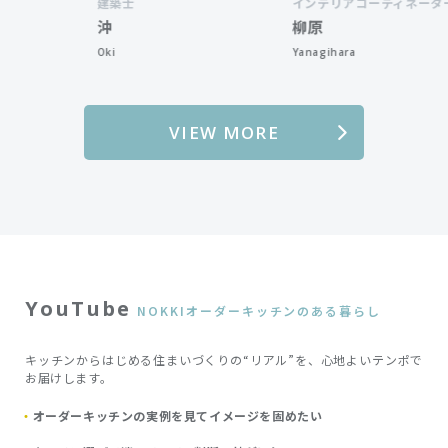
建築士
インテリアコーディネーター
沖
柳原
Oki
Yanagihara
S
VIEW MORE
YouTube
NOKKIオーダーキッチンのある暮らし
キッチンからはじめる住まいづくりの“リアル”を、心地よいテンポで
お届けします。
オーダーキッチンの実例を見てイメージを固めたい