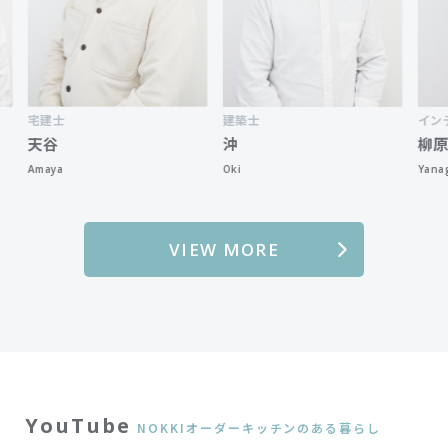
宅建士
建築士
インテリ
天谷
沖
柳原
Amaya
Oki
Yanagihar
VIEW MORE
YouTube
NOKKIオーダーキッチンのある暮らし