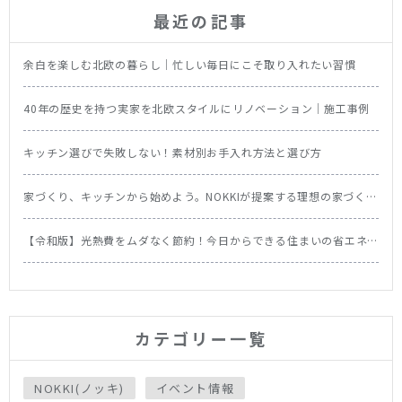
最近の記事
余白を楽しむ北欧の暮らし｜忙しい毎日にこそ取り入れたい習慣
40年の歴史を持つ実家を北欧スタイルにリノベーション｜施工事例
キッチン選びで失敗しない！素材別お手入れ方法と選び方
家づくり、キッチンから始めよう。NOKKIが提案する理想の家づくり
の順番
【令和版】光熱費をムダなく節約！今日からできる住まいの省エネ
テク＆食洗機の節約効果を徹底比較
カテゴリー一覧
NOKKI(ノッキ)
イベント情報