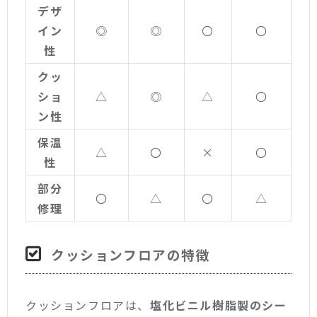
デザ
イン
◎
◎
〇
〇
性
クッ
ショ
△
◎
△
〇
ン性
保温
△
〇
×
〇
性
部分
〇
△
〇
△
修理
クッションフロアの特徴
クッションフロアは、
塩化ビニル樹脂製のシー