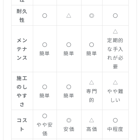
耐久
〇
△
◎
〇
性
△
メン
定期的
〇
〇
〇
テナ
な手入
簡単
簡単
簡単
ンス
れが必
要
施工
△
△
のし
〇
〇
専門
やや難
やす
簡単
簡単
的
しい
さ
〇
コス
◎
△
〇
やや安
ト
安価
高価
中程度
価